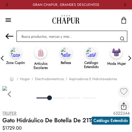
GRAN CHAPUR, GRANDES DESCUENTOS
Busca productos, marcas y más...
Zona Cupón
Belleza
Catálogo
Artículos
Moda Mujer
Extendido
Escolares
Hogar
Electrodomesticos
Aspiradoras E Hidrolavadoras
TRUPER
6322344
Gato Hidráulico De Botella De 21Ton Truper
Catálogo Extendido
$
1729
.
00