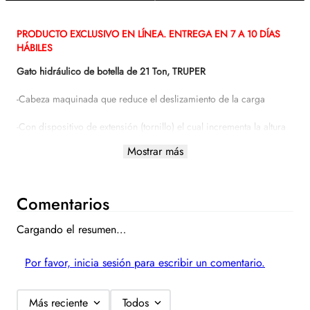
Descripción del artículo
Especificaciones
PRODUCTO EXCLUSIVO EN LÍNEA. ENTREGA EN 7 A 10 DÍAS
HÁBILES
Gato hidráulico de botella de 21 Ton, TRUPER
-Cabeza maquinada que reduce el deslizamiento de la carga
-Con dispositivo de extensión (tornillo) el cual incrementa la altura
máxima
Mostrar más
-Válvula de liberación de carga
-Base de hierro nodular para máxima estabilidad
Comentarios
-Puede utilizarse para empujar elementos en forma horizontal,
Cargando el resumen…
cuidando que el sistema de bombeo quede hacia abajo