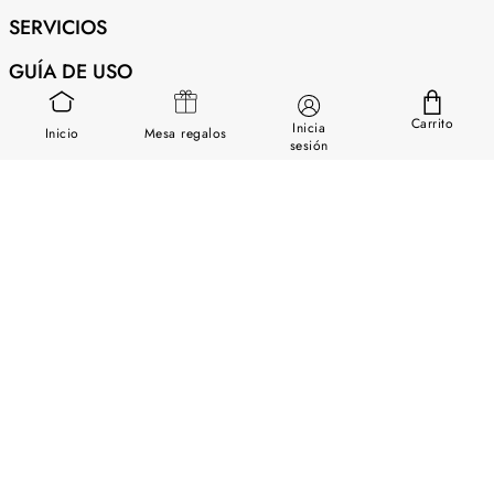
SERVICIOS
GUÍA DE USO
SOBRE NOSOTROS
Carrito
Inicia
Inicio
Mesa regalos
sesión
CONTÁCTANOS
Descargar App Chapur
Síguenos en nuestras redes