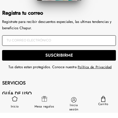
Registra tu correo
Registrate para recibir descuentos especiales, las ultimas tendencias y
beneficios Chapur.
SUSCRIBIRME
Tus datos estan protegidos. Conoce nuestra
Política de Privacidad
SERVICIOS
GUÍA DE USO
SOBRE NOSOTROS
Carrito
Inicia
Inicio
Mesa regalos
sesión
CONTÁCTANOS