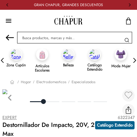
GRAN CHAPUR, GRANDES DESCUENTOS
Busca productos, marcas y más...
Zona Cupón
Belleza
Catálogo
Artículos
Moda Mujer
Extendido
Escolares
Hogar
Electrodomesticos
Especializados
EXPERT
6322347
Destornillador De Impacto, 20V, 2 Baterìas 2Ah,
Catálogo Extendido
Max