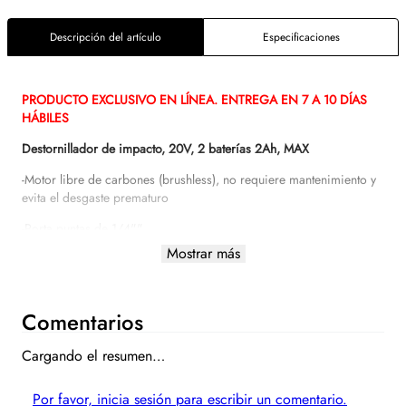
Descripción del artículo
Especificaciones
PRODUCTO EXCLUSIVO EN LÍNEA. ENTREGA EN 7 A 10 DÍAS
HÁBILES
Destornillador de impacto, 20V, 2 baterías 2Ah, MAX
-Motor libre de carbones (brushless), no requiere mantenimiento y
evita el desgaste prematuro
-Porta puntas de 1/4""
Mostrar más
-Sistema de batería compatible con familia Truper MAX
-Máximo desempeño
Comentarios
-Selector electrónico de 3 velocidades y torque para mayor
variedad de aplicaciones
Cargando el resumen…
-Modelo: MAX-20D
Por favor, inicia sesión para escribir un comentario.