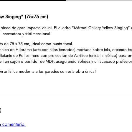
ow Singing" (75x75 cm)
ráneo de gran impacto visual. El cuadro "Mármol Gallery Yellow Singing" c
 innovadora y tridimensional.
o de 75 x 75 cm, ideal como punto focal.
écnica de Hilorama (arte con hilos tensados) montada sobre tela, creando te
otante de Poliestireno con protección de Acrílico (cristal sintético) para pr
n un cajón o bastidor de MDF, asegurando solidez y un acabado profesion
ón artística moderna a tus paredes con esta obra única!
)
un comentario.