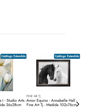
Catálogo Extendido
Catálogo Extendido
FINE AR TJ
FINE AR TJ
I - Studio Arts -
Amor Equino - Annabelle Hall -
Super Heros 9 -
edida 36x28cm
Fine Art Tj - Medida 102x76cm
Fine Art Tj - Me