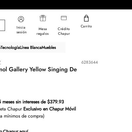
Carrito
Inicia
Mesa
Crédito
sesión
regalos
Chapur
a
Tecnología
Línea Blanca
Muebles
Y
6283644
ol Gallery Yellow Singing De
5 meses sin intereses de $379.93
jeta Chapur
Exclusivo en Chapur Móvil
ta mínimos de compra)
to Chapur aquí.