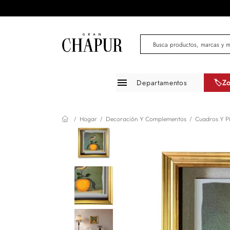
Busca productos, marcas 
Departamentos
🏷️Z
Moda mujer
Hogar
Decoración Y Complementos
Cuadros Y P
Moda hombre
Zapatos
Infantil
Belleza
Mascotas