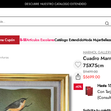
DESCUBRE NUESTRO CATALOGO EXTENDIDO
y más...
ona Cupón
📝🎒Artículos Escolares
Catálogo Extendido
Moda Mujer
Bellez
MARMOL GALLER
Cuadro Marm
inturas
75X75cm
$
9499
.
00
$
5699
.
00
Hasta 1
-
40
%
Con Tar
(Consul
Solicita tu crédi