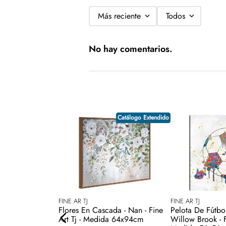
Más reciente
Todos
No hay comentarios.
Catálogo Extendido
FINE AR TJ
FINE AR TJ
adas - Técnica
Flores En Cascada - Nan - Fine
Pelota De Fútbo
didas
Art Tj - Medida 64x94cm
Willow Brook - F