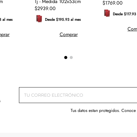
cm
Tj - Medida 102x53cm
$
1769
.
00
$
2939
.
00
Desde $117.93
3 al mes
Desde $195.93 al mes
Com
prar
Comprar
s
Tus datos estan protegidos. Conoce