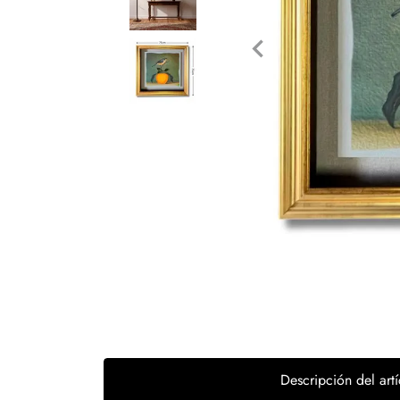
Tecnología
Muebles
Colchones
Línea blanca
Hogar
Juguetería
Deportes
Movilidad
Gourmet
Productos Yucatecos
Descripción del artí
Salud y Bienestar