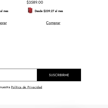
$
3589
.
00
$
2219
.
00
 al mes
Desde $239.27 al mes
Desde $147.93 
prar
Comprar
Comp
SUSCRIBIRME
 nuestra
Política de Privacidad