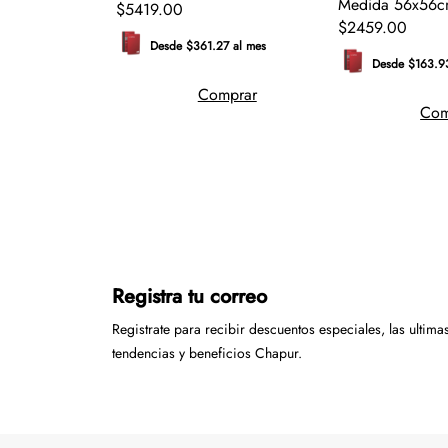
Medida 56x56
$
5419
.
00
$
2459
.
00
Desde $361.27 al mes
Desde $163.9
0 al mes
Comprar
Com
mprar
Registra tu correo
Registrate para recibir descuentos especiales, las ultima
tendencias y beneficios Chapur.