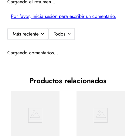
Cargando el resumen…
compartimientos diseñados para tarjetas y billetes.
Por favor, inicia sesión para escribir un comentario.
Seguridad y Versatilidad:
Equipada con un doble cierre metálico
de larga duración y un maneral lateral desprendible para llevarla
con facilidad.
Más reciente
Todos
Dimensiones
:16 x 5 x 11.5 cm
Cargando comentarios…
Productos relacionados