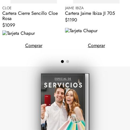
CLOE
JAIME IBIZA
C
Cartera Cierre Sencillo Cloe
Cartera Jaime Ibiza JI 705
C
Rosa
$1190
$1099
Comprar
Comprar