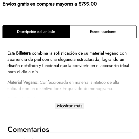
Envíos gratis en compras mayores a $799.00
Descripción del artículo
Especificaciones
Esta
Billetera
combina la sofisticación de su material vegano con
apariencia de piel con una elegancia estructurada, logrando un
diseño detallado y funcional que la convierte en el accesorio ideal
para el día a día.
Material Vegano:
Confeccionada en material sintético de alta
calidad con un distintivo look troquelado de monograma.
RedPocket®:
Compartimento rojo basado en antiguos preceptos
orientales para atraer la abundancia y la buena fortuna.
Mostrar más
Detalles Distintivos:
Presenta un elegante herraje de monograma
esmaltado al tono, logrando una estética monocromática y
Comentarios
moderna.
Máxima Organización:
Cuenta con un monedero interno y múltiples