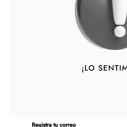
Tecnología
Muebles
Colchones
Línea blanca
Hogar
Juguetería
Deportes
Movilidad
Gourmet
Productos Yucatecos
Salud y Bienestar
Registra tu correo