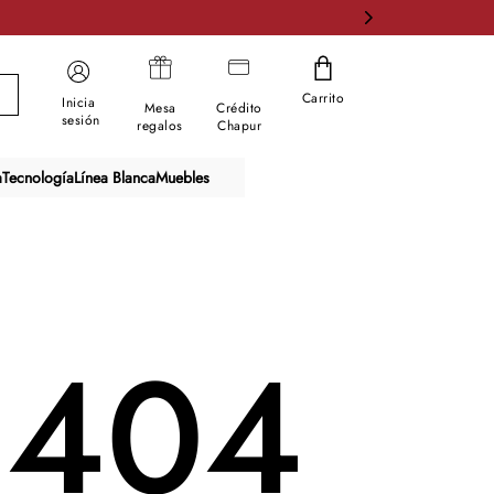
Carrito
Inicia
Mesa
Crédito
sesión
regalos
Chapur
a
Tecnología
Línea Blanca
Muebles
404