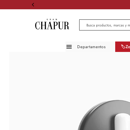
Busca productos, marcas 
Departamentos
🏷️Z
Moda mujer
Moda hombre
Zapatos
Infantil
Belleza
Mascotas