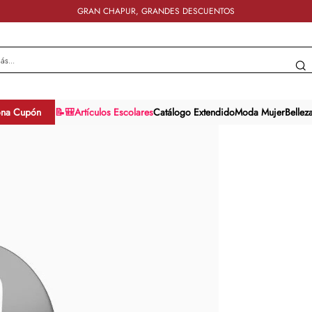
GRAN CHAPUR, GRANDES DESCUENTOS
y más...
ona Cupón
📝🎒Artículos Escolares
Catálogo Extendido
Moda Mujer
Bellez