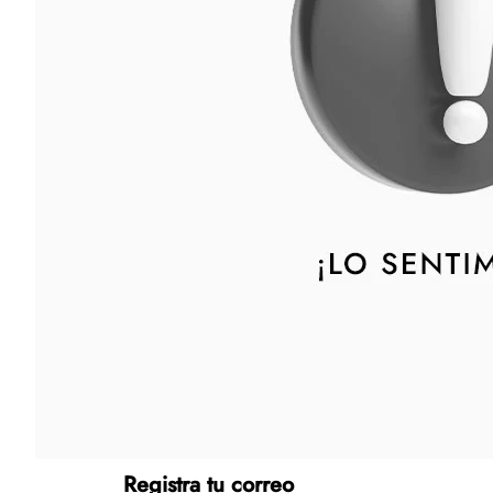
Tecnología
Muebles
Colchones
Línea blanca
Hogar
Juguetería
Deportes
Movilidad
Gourmet
Productos Yucatecos
Salud y Bienestar
Registra tu correo