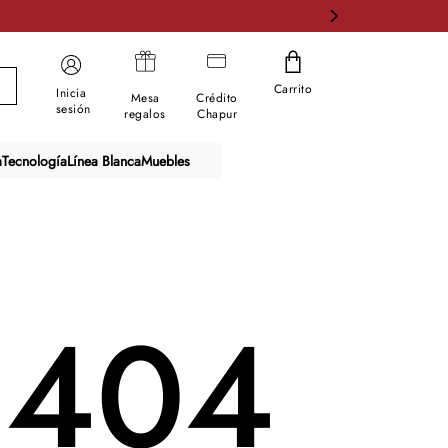
Carrito
Inicia
Mesa
Crédito
sesión
regalos
Chapur
a
Tecnología
Línea Blanca
Muebles
404