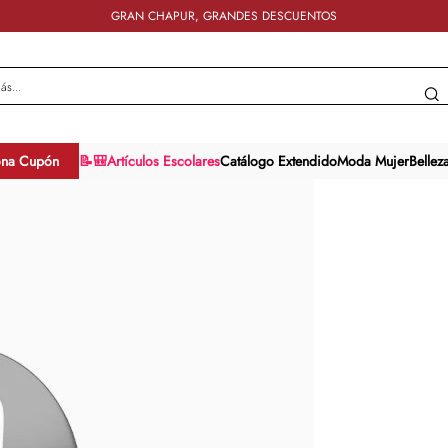
GRAN CHAPUR, GRANDES DESCUENTOS
y más...
ona Cupón
📝🎒Artículos Escolares
Catálogo Extendido
Moda Mujer
Bellez