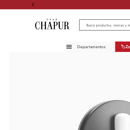
Busca productos, marcas 
Departamentos
🏷️Z
Moda mujer
Moda hombre
Zapatos
Infantil
Belleza
Mascotas