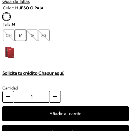
Guía de tallas
Color
:
HUESO O PAJA
Talla
:
M
CH
M
G
XG
Solicita tu crédito Chapur aquí.
Cantidad
Añadir al carrito