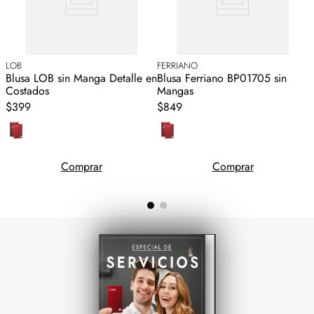
LOB
FERRIANO
A
Blusa LOB sin Manga Detalle en
Blusa Ferriano BP01705 sin
B
Costados
Mangas
$399
$849
Comprar
Comprar