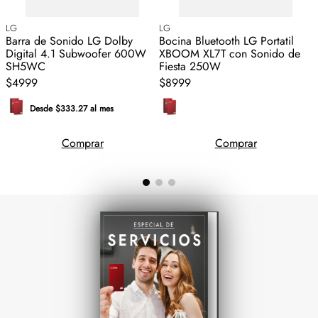
LG
LG
T
Barra de Sonido LG Dolby
Bocina Bluetooth LG Portatil
Digital 4.1 Subwoofer 600W
XBOOM XL7T con Sonido de
SH5WC
Fiesta 250W
$4999
$8999
Desde $333.27 al mes
Comprar
Comprar