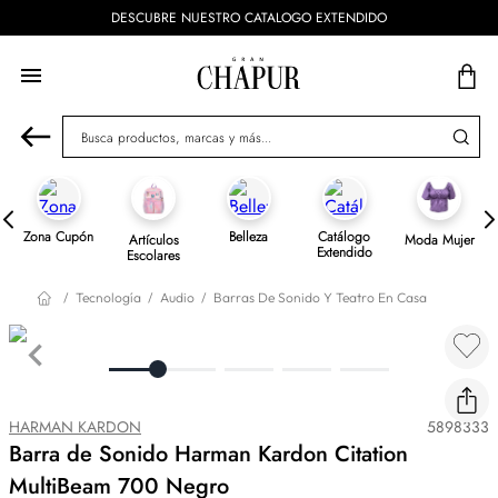
DESCUBRE NUESTRO CATALOGO EXTENDIDO
Busca productos, marcas y más...
Zona Cupón
Belleza
Catálogo
Artículos
Moda Mujer
Extendido
Escolares
Tecnología
Audio
Barras De Sonido Y Teatro En Casa
HARMAN KARDON
5898333
Barra de Sonido Harman Kardon Citation
MultiBeam 700 Negro