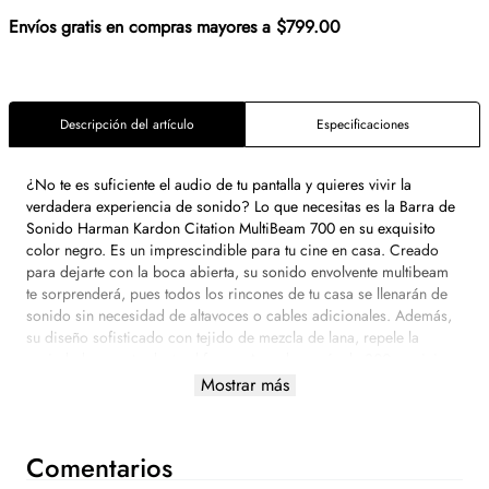
Envíos gratis en compras mayores a $799.00
Descripción del artículo
Especificaciones
¿No te es suficiente el audio de tu pantalla y quieres vivir la
verdadera experiencia de sonido? Lo que necesitas es la Barra de
Sonido Harman Kardon Citation MultiBeam 700 en su exquisito
color negro. Es un imprescindible para tu cine en casa. Creado
para dejarte con la boca abierta, su sonido envolvente multibeam
te sorprenderá, pues todos los rincones de tu casa se llenarán de
sonido sin necesidad de altavoces o cables adicionales. Además,
su diseño sofisticado con tejido de mezcla de lana, repele la
suciedad y es retardante al fuego. Accede a más de 300 servicios
de difusión de música gracias a su Chromecast integrado. Disfruta
Mostrar más
de tu contenido de audio favorito ya sea por radio internet o
podcasts.
Comentarios