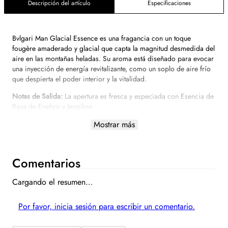
Descripción del artículo
Especificaciones
Bvlgari Man Glacial Essence es una fragancia con un toque
fougère amaderado y glacial que capta la magnitud desmedida del
aire en las montañas heladas. Su aroma está diseñado para evocar
una inyección de energía revitalizante, como un soplo de aire frío
que despierta el poder interior y la vitalidad.
Notas de Salida:
La apertura es fresca y especiada con Esencia de
Baya de Enebro y Jengibre.
Notas de Corazón:
En el corazón, la composición se vuelve
Mostrar más
elegante con la Esencia de Iris y la calidez de la Esencia de
Madera de Sándalo.
Notas de Fondo:
El cierre es profundo y masculino, evocando la
Comentarios
solidez de la montaña con la Esencia de Madera de Cedro de
Alaska y el Acorde de Almizcles Blancos.
Cargando el resumen…
Por favor, inicia sesión para escribir un comentario.