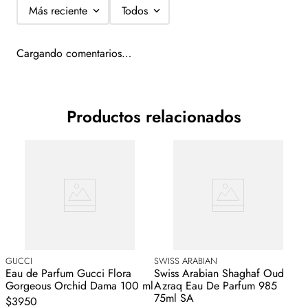
Más reciente
Todos
Cargando comentarios…
Productos relacionados
GUCCI
SWISS ARABIAN
S
i
Eau de Parfum Gucci Flora
Swiss Arabian Shaghaf Oud
S
Gorgeous Orchid Dama 100 ml
Azraq Eau De Parfum 985
P
75ml SA
$3950