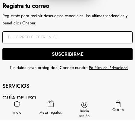
Registra tu correo
Registrate para recibir descuentos especiales, las ultimas tendencias y
beneficios Chapur.
SUSCRIBIRME
Tus datos estan protegidos. Conoce nuestra
Política de Privacidad
SERVICIOS
GUÍA DE USO
SOBRE NOSOTROS
Carrito
Inicia
Inicio
Mesa regalos
sesión
CONTÁCTANOS