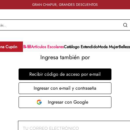
GRAN CHAPUR, GRANDES DESCUENTOS
y más...
ona Cupón
📝🎒Artículos Escolares
Catálogo Extendido
Moda Mujer
Bellez
Ingresa también por
Recibir código de acceso por e-mail