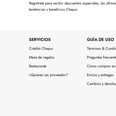
Tecnología
Registrate para recibir descuentos especiales, las ultima
tendencias y beneficios Chapur.
Muebles
Colchones
Línea blanca
SERVICIOS
GUÍA DE USO
Hogar
Crédito Chapur
Términos & Condi
Juguetería
Mesa de regalos
Preguntas frecuent
Restaurante
Cómo comprar en 
Deportes
¿Quieres ser proveedor?
Envíos y entregas
Movilidad
Cambios y devolu
Gourmet
Productos Yucatecos
Salud y Bienestar