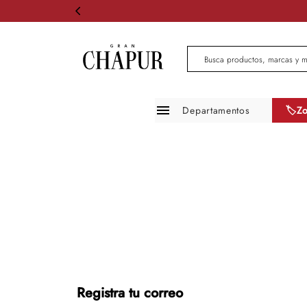
Busca productos, marcas 
Departamentos
🏷️Z
Moda mujer
Moda hombre
Zapatos
Infantil
Belleza
Mascotas
Registra tu correo