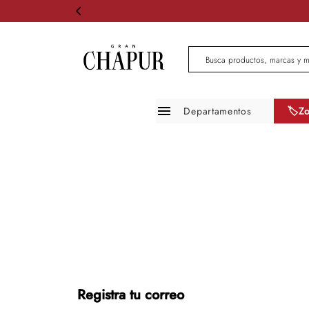
Busca productos, marcas 
Departamentos
🏷️Z
Moda mujer
Moda hombre
Zapatos
Infantil
Belleza
Mascotas
Registra tu correo