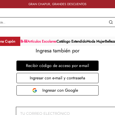
GRAN CHAPUR, GRANDES DESCUENTOS
y más...
ona Cupón
📝🎒Artículos Escolares
Catálogo Extendido
Moda Mujer
Bellez
Ingresa también por
Recibir código de acceso por e-mail