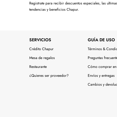
Tecnología
Registrate para recibir descuentos especiales, las ultima
tendencias y beneficios Chapur.
Muebles
Colchones
Línea blanca
SERVICIOS
GUÍA DE USO
Hogar
Crédito Chapur
Términos & Condi
Juguetería
Mesa de regalos
Preguntas frecuent
Restaurante
Cómo comprar en 
Deportes
¿Quieres ser proveedor?
Envíos y entregas
Gourmet
Cambios y devolu
Productos Yucatecos
Salud y Bienestar