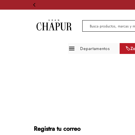
Busca productos, marcas 
Departamentos
🏷️Z
Moda mujer
Moda hombre
Zapatos
Infantil
Belleza
Mascotas
Registra tu correo