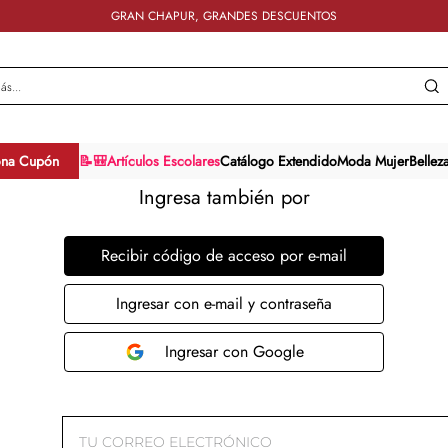
GRAN CHAPUR, GRANDES DESCUENTOS
y más...
ona Cupón
📝🎒Artículos Escolares
Catálogo Extendido
Moda Mujer
Bellez
Ingresa también por
Recibir código de acceso por e-mail