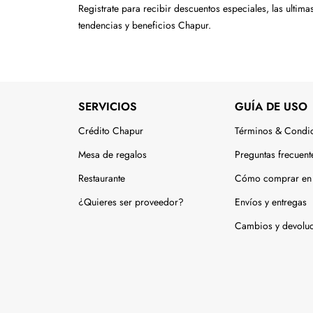
Tecnología
Registrate para recibir descuentos especiales, las ultima
tendencias y beneficios Chapur.
Muebles
Colchones
Línea blanca
SERVICIOS
GUÍA DE USO
Hogar
Crédito Chapur
Términos & Condi
Juguetería
Mesa de regalos
Preguntas frecuent
Restaurante
Cómo comprar en 
Deportes
¿Quieres ser proveedor?
Envíos y entregas
Gourmet
Cambios y devolu
Productos Yucatecos
Salud y Bienestar