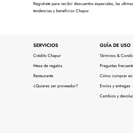
Tecnología
Registrate para recibir descuentos especiales, las ultima
tendencias y beneficios Chapur.
Muebles
Colchones
Línea blanca
SERVICIOS
GUÍA DE USO
Hogar
Crédito Chapur
Términos & Condi
Juguetería
Mesa de regalos
Preguntas frecuent
Restaurante
Cómo comprar en 
Deportes
¿Quieres ser proveedor?
Envíos y entregas
Movilidad
Cambios y devolu
Gourmet
Productos Yucatecos
Salud y Bienestar