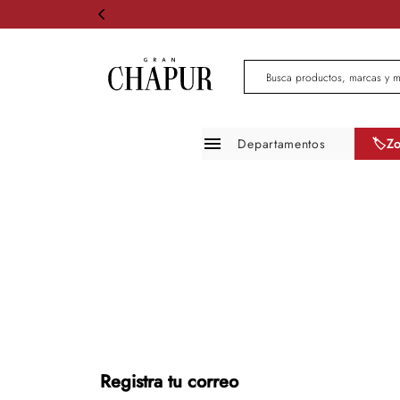
Busca productos, marcas 
Departamentos
🏷️Z
Moda mujer
Moda hombre
Zapatos
Infantil
Belleza
Mascotas
Registra tu correo