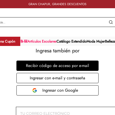
GRAN CHAPUR, GRANDES DESCUENTOS
y más...
ona Cupón
📝🎒Artículos Escolares
Catálogo Extendido
Moda Mujer
Bellez
Ingresa también por
Recibir código de acceso por e-mail