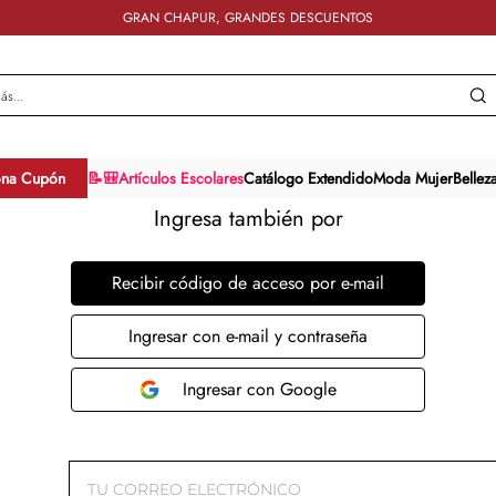
GRAN CHAPUR, GRANDES DESCUENTOS
y más...
ona Cupón
📝🎒Artículos Escolares
Catálogo Extendido
Moda Mujer
Bellez
Ingresa también por
Recibir código de acceso por e-mail