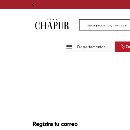
Busca productos, marcas 
Departamentos
🏷️Z
Moda mujer
Moda hombre
Zapatos
Infantil
Belleza
Mascotas
Registra tu correo