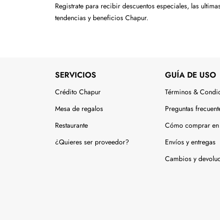
Tecnología
Registrate para recibir descuentos especiales, las ultima
tendencias y beneficios Chapur.
Muebles
Colchones
Línea blanca
SERVICIOS
GUÍA DE USO
Hogar
Crédito Chapur
Términos & Condi
Juguetería
Mesa de regalos
Preguntas frecuent
Restaurante
Cómo comprar en 
Deportes
¿Quieres ser proveedor?
Envíos y entregas
Gourmet
Cambios y devolu
Productos Yucatecos
Salud y Bienestar