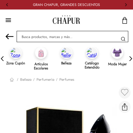
DESCUBRE NUESTRO CATALOGO EXTENDIDO
Busca productos, marcas y más...
Zona Cupón
Belleza
Catálogo
Artículos
Moda Mujer
Extendido
Escolares
Belleza
Perfumería
Perfumes