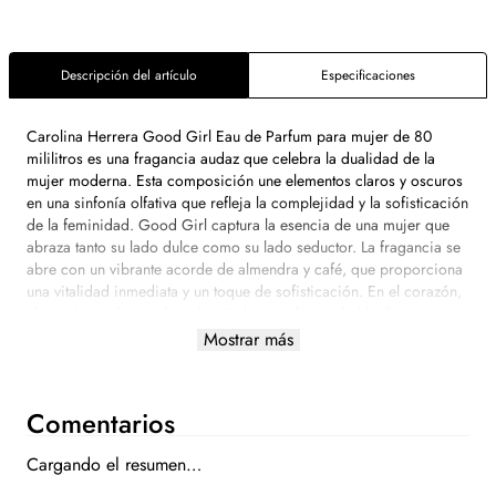
Descripción del artículo
Especificaciones
Carolina Herrera Good Girl Eau de Parfum para mujer de 80
mililitros es una fragancia audaz que celebra la dualidad de la
mujer moderna. Esta composición une elementos claros y oscuros
en una sinfonía olfativa que refleja la complejidad y la sofisticación
de la feminidad. Good Girl captura la esencia de una mujer que
abraza tanto su lado dulce como su lado seductor. La fragancia se
abre con un vibrante acorde de almendra y café, que proporciona
una vitalidad inmediata y un toque de sofisticación. En el corazón,
el jazmín sambac y el nardo añaden una feminidad brillante y
seductora, mientras que las notas de fondo de cacao, haba tonka y
Mostrar más
vainilla crean una base cálida y adictiva que deja una estela
envolvente y lujosa. Good Girl es una declaración de elegancia y
originalidad, encapsulando la maravillosa contradicción de ser
Comentarios
dulce y atrevida al mismo tiempo. Ideal para la mujer que sabe
equilibrar la luz y la oscuridad en su vida.
Cargando el resumen…