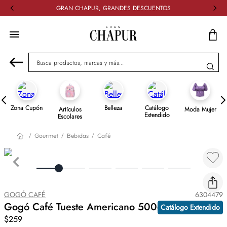
GRAN CHAPUR, GRANDES DESCUENTOS
Busca productos, marcas y más...
Zona Cupón
Belleza
Catálogo
Artículos
Moda Mujer
Extendido
Escolares
Gourmet
Bebidas
Café
GOGÓ CAFÉ
6304479
Gogó Café Tueste Americano 500g
Catálogo Extendido
$259