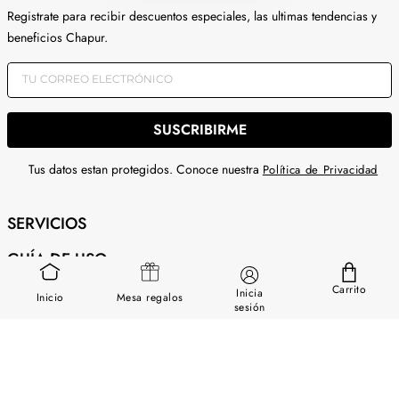
Registrate para recibir descuentos especiales, las ultimas tendencias y
beneficios Chapur.
SUSCRIBIRME
Tus datos estan protegidos. Conoce nuestra
Política de Privacidad
SERVICIOS
GUÍA DE USO
Carrito
SOBRE NOSOTROS
Inicia
Inicio
Mesa regalos
sesión
CONTÁCTANOS