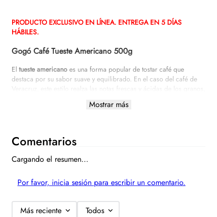
PRODUCTO EXCLUSIVO EN LÍNEA. ENTREGA EN 5
DÍAS
HÁBILES.
Gogó Café Tueste Americano 500g
El
tueste americano
es una forma popular de tostar café que
destaca por su sabor suave y equilibrado. En el caso del café de
Veracruz, este estilo realza las notas frescas y ácidas de los granos,
ofreciendo una
experiencia ligera
y
refinada
.
Mostrar más
A diferencia de los tuestes más oscuros, el tueste
americano
mantiene las características originales del
café,
permitiendo apreciar las sutilezas de su origen. Ideal para
Comentarios
quienes buscan un café con matices delicados y un perfil de sabor
limpio. ¡Disfruta del auténtico sabor de Veracruz con nuestro café
Cargando el resumen…
de tueste americano!
ESPECIFICACIONES:
Por favor, inicia sesión para escribir un comentario.
Peso: 0.5 kg
Origen: Veracruz, México
Más reciente
Todos
Variedad: Arábica