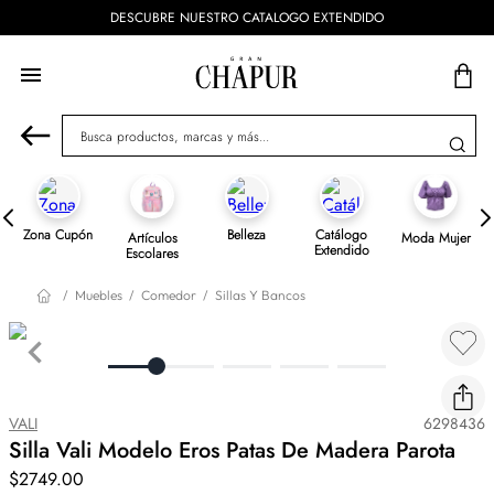
DESCUBRE NUESTRO CATALOGO EXTENDIDO
Busca productos, marcas y más...
Zona Cupón
Belleza
Catálogo
Artículos
Moda Mujer
Extendido
Escolares
Muebles
Comedor
Sillas Y Bancos
VALI
6298436
Silla Vali Modelo Eros Patas De Madera Parota
$
2749
.
00