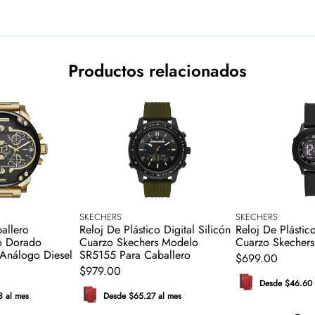
Productos relacionados
SKECHERS
SKECHERS
ballero
Reloj De Plástico Digital Silicón
Reloj De Plástico
ro Dorado
Cuarzo Skechers Modelo
Cuarzo Skechers
 Análogo Diesel
SR5155 Para Caballero
$
699
.
00
$
979
.
00
Desde $46.60 
3 al mes
Desde $65.27 al mes