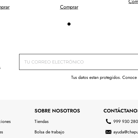
Com
prar
Comprar
s
Tus datos estan protegidos. Conoce
SOBRE NOSOTROS
CONTÁCTANO
ciones
Tiendas
999 930 28
es
Bolsa de trabajo
ayuda@chapu