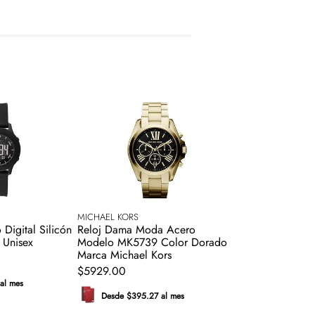
MICHAEL KORS
 Digital Silicón
Reloj Dama Moda Acero
 Unisex
Modelo MK5739 Color Dorado
Marca Michael Kors
$
5929
.
00
al mes
Desde $395.27 al mes