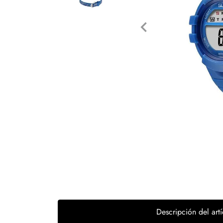
Tecnología
Muebles
Colchones
Línea blanca
Hogar
Juguetería
Deportes
Movilidad
Gourmet
Productos Yucatecos
Descripción del artí
Salud y Bienestar