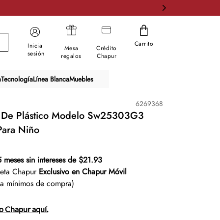
Carrito
Inicia
Mesa
Crédito
sesión
regalos
Chapur
a
Tecnología
Línea Blanca
Muebles
6269368
til De Plástico Modelo Sw25303G3
Para Niño
5 meses sin intereses de $21.93
jeta Chapur
Exclusivo en Chapur Móvil
ta mínimos de compra)
to Chapur aquí.