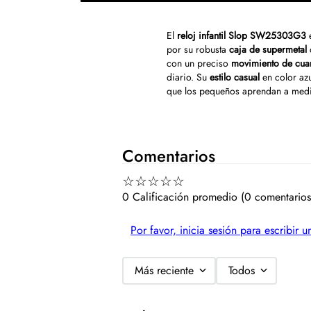
El
reloj infantil Slop SW25303G3
e
por su robusta
caja de supermetal
con un preciso
movimiento de cua
diario. Su
estilo casual
en color azu
que los pequeños aprendan a medir
Comentarios
☆
☆
☆
☆
☆
0 Calificación promedio
(0 comentarios
Por favor, inicia sesión para escribir 
Más reciente
Todos