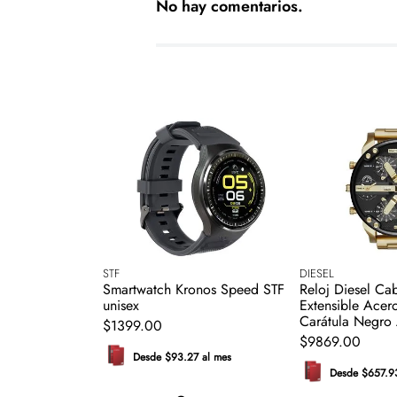
No hay comentarios.
STF
DIESEL
Smartwatch Kronos Speed STF
Reloj Diesel Ca
unisex
Extensible Ace
Carátula Negro
$
1399
.
00
$
9869
.
00
Desde $93.27 al mes
Desde $657.9