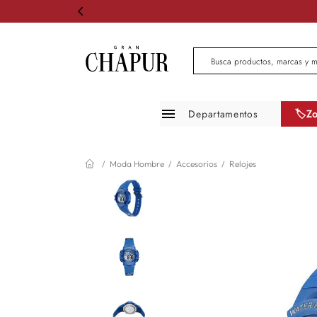
Busca productos, marcas 
Departamentos
🏷️Z
Moda mujer
Moda Hombre
Accesorios
Relojes
Moda hombre
Zapatos
Infantil
Belleza
Mascotas