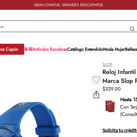
GRAN CHAPUR, GRANDES DESCUENTOS
y más...
ona Cupón
📝🎒Artículos Escolares
Catálogo Extendido
Moda Mujer
Bellez
SLOP
Reloj Infan
Marca Slop 
$
329
.
00
Hasta 1
Con Tar
(Consul
Solicita tu crédi