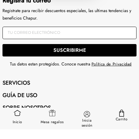
Registra tu correo
Registrate para recibir descuentos especiales, las ultimas tendencias y
beneficios Chapur.
SUSCRIBIRME
Tus datos estan protegidos. Conoce nuestra
Política de Privacidad
SERVICIOS
GUÍA DE USO
SOBRE NOSOTROS
CONTÁCTANOS
Carrito
Inicia
Inicio
Mesa regalos
sesión