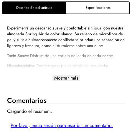
Descripción del artículo
Especificaciones
Experimenta un descanso suave y confortable sin igual con nuestra
almohada Spring Air de color blanco. Su relleno de microfibra de
gel y su tela cuidadosamente cepillada te brindan una sensación de
ligereza y frescura, como si durmieras sobre una nube.
Tacto Suave:
Disfruta de una caricia delicada en cada noche.
Hipoalergénica:
Perfecta para pieles sensibles, reduce las
probabilidades de alergias.
Mostrar más
Antiácaros:
Protege tu salud y la de tu familia de estos pequeños
invasores.
No Guarda Olores:
Mantén tu almohada siempre fresca y lista para
Comentarios
un nuevo descanso.
Cargando el resumen…
Lavable en Máquina:
Facilita el mantenimiento y la higiene, para
que siempre esté impecable.
Por favor, inicia sesión para escribir un comentario.
Tamaño:
Estándar (
66 cm x 51 cm)