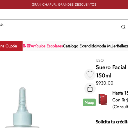
GRAN CHAPUR, GRANDES DESCUENTOS
y más...
ona Cupón
📝🎒Artículos Escolares
Catálogo Extendido
Moda Mujer
Bellez
ILSO
Suero Facial
150ml
$
930
.
00
Hasta 1
Con Tar
Nuup
(Consul
Solicita tu crédi