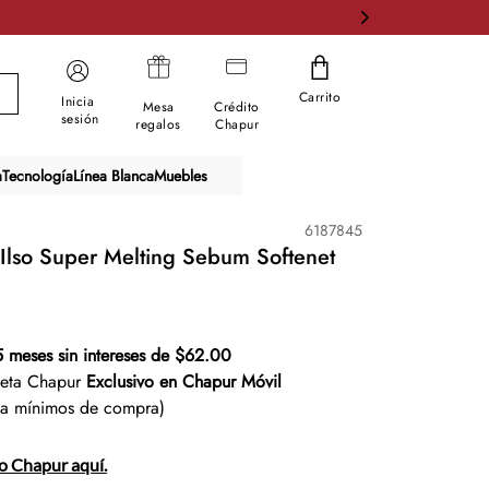
Carrito
Inicia
Mesa
Crédito
sesión
regalos
Chapur
a
Tecnología
Línea Blanca
Muebles
6187845
 Ilso Super Melting Sebum Softenet
5 meses sin intereses de $62.00
jeta Chapur
Exclusivo en Chapur Móvil
ta mínimos de compra)
to Chapur aquí.