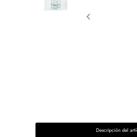
Tecnología
Muebles
Colchones
Línea blanca
Hogar
Juguetería
Deportes
Movilidad
Gourmet
Productos Yucatecos
Descripción del artí
Salud y Bienestar