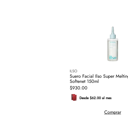
ILSO
Suero Facial Ilso Super Melt
Softenet 150ml
$
930
.
00
Desde $62.00 al mes
Comprar