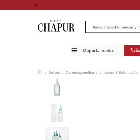
Busca productos, marcas 
Departamentos
🏷️Z
Moda mujer
Belleza
Dermocosmética
Limpieza Y Exfoliación
Moda hombre
Zapatos
Infantil
Belleza
Mascotas