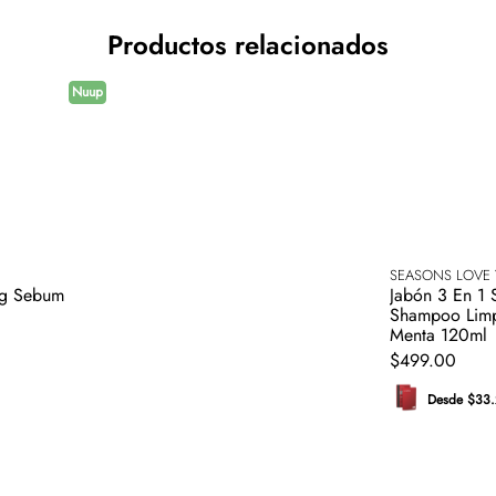
Productos relacionados
Nuup
SEASONS LOVE 
ing Sebum
Jabón 3 En 1 Seasons Love Your Skin
Shampoo Limpi
Menta 120ml
$
499
.
00
Desde $33.