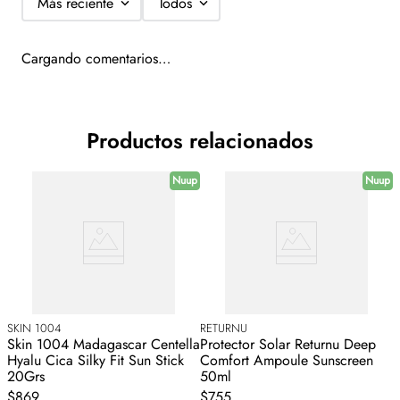
Más reciente
Todos
Cargando comentarios…
Productos relacionados
Nuup
Nuup
SKIN 1004
RETURNU
L
Skin 1004 Madagascar Centella
Protector Solar Returnu Deep
Hyalu Cica Silky Fit Sun Stick
Comfort Ampoule Sunscreen
20Grs
50ml
$869
$755