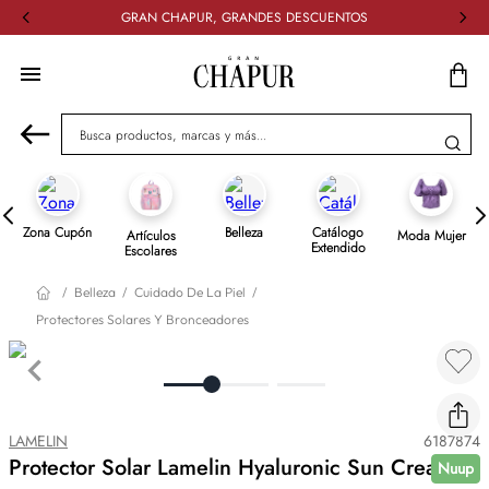
GRAN CHAPUR, GRANDES DESCUENTOS
Busca productos, marcas y más...
Zona Cupón
Belleza
Catálogo
Artículos
Moda Mujer
Extendido
Escolares
Belleza
Cuidado De La Piel
Protectores Solares Y Bronceadores
LAMELIN
6187874
Protector Solar Lamelin Hyaluronic Sun Cream
Nuup