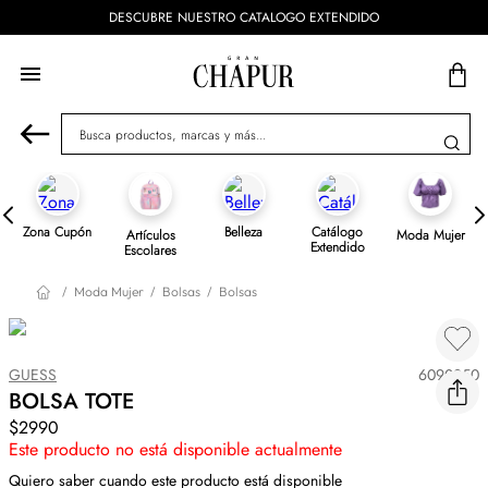
DESCUBRE NUESTRO CATALOGO EXTENDIDO
Busca productos, marcas y más...
Zona Cupón
Belleza
Catálogo
Artículos
Moda Mujer
Extendido
Escolares
Moda Mujer
Bolsas
Bolsas
GUESS
6090250
BOLSA TOTE
$2990
Este producto no está disponible actualmente
Quiero saber cuando este producto está disponible