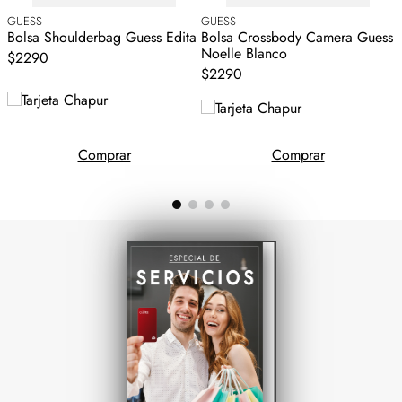
GUESS
GUESS
G
Bolsa Shoulderbag Guess Edita
Bolsa Crossbody Camera Guess
B
Noelle Blanco
G
$2290
$2290
Comprar
Comprar