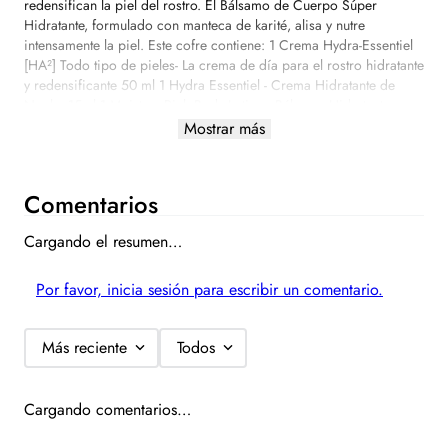
redensifican la piel del rostro. El Bálsamo de Cuerpo Súper
Hidratante, formulado con manteca de karité, alisa y nutre
intensamente la piel. Este cofre contiene: 1 Crema Hydra-Essentiel
[HA²] Todo tipo de pieles- La crema de día para el rostro hidratante
y redensificante 50 ml 1 Hydra Essentiel - Crema Hidratante de
Noche 15ml 1 Moisture-Rich Body Lotion - Bálsamo Hidratante para
el Cuerpo 30 ml - El bálsamo perfecto para hidratar intensamente
Mostrar más
las pieles más secas. 1 Cosmetiquera Clarins Edición Navidad
2024
Comentarios
Cargando el resumen…
Por favor, inicia sesión para escribir un comentario.
Más reciente
Todos
Cargando comentarios…