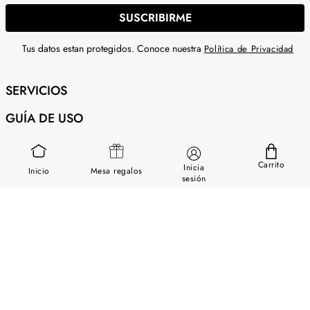
SUSCRIBIRME
Tus datos estan protegidos. Conoce nuestra
Política de Privacidad
SERVICIOS
GUÍA DE USO
SOBRE NOSOTROS
Carrito
Inicia
Inicio
Mesa regalos
CONTÁCTANOS
sesión
Descargar App Chapur