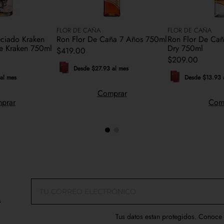
FLOR DE CAÑA
FLOR DE CAÑA
ciado Kraken
Ron Flor De Caña 7 Años 750ml
Ron Flor De Cañ
he Kraken 750ml
Dry 750ml
$
419
.
00
$
209
.
00
Desde $27.93 al mes
al mes
Desde $13.93 
Comprar
prar
Com
s
Tus datos estan protegidos. Conoce