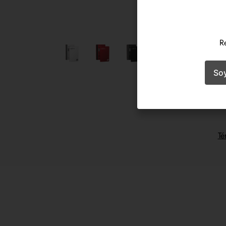
R
So
Té