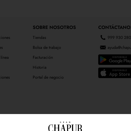
SOBRE NOSOTROS
CONTÁCTANO
ciones
Tiendas
999 930 28
es
Bolsa de trabajo
ayuda@chapu
línea
Facturación
Historia
ciones
Portal de negocio