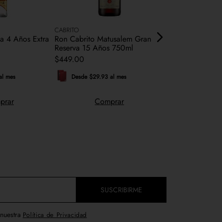
CABRITO
ZACAPA
a 4 Años Extra
Ron Cabrito Matusalem Gran
Ron Zacapa 23 
Reserva 15 Años 750ml
$
899
.
00
$
449
.
00
Desde $59.93 a
al mes
Desde $29.93 al mes
Comp
prar
Comprar
SUSCRIBIRME
 nuestra
Política de Privacidad