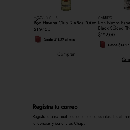
N
HAVANA CLUB
CABRITO
organ Spiced
Ron Havana Club 3 Años 700ml
Ron Negro Espe
Black Spiced T
$
169
.
00
$
199
.
00
Desde $11.27 al mes
 al mes
Desde $13.27 
Comprar
mprar
Com
Registra tu correo
Registrate para recibir descuentos especiales, las ultima
tendencias y beneficios Chapur.