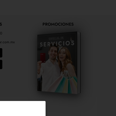
S
PROMOCIONES
00
r.com.mx