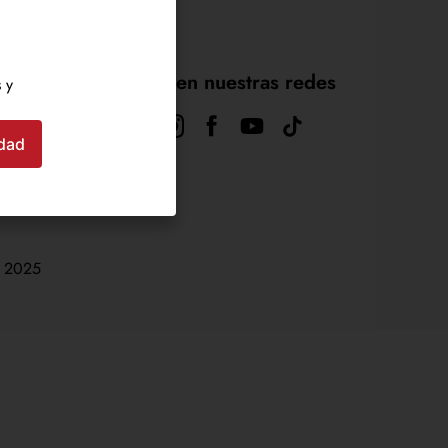
Síguenos en nuestras redes
 y
dad
 2025