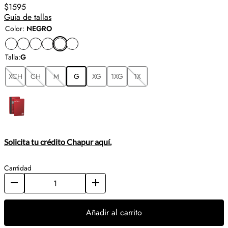
$1595
Guía de tallas
Color
:
NEGRO
Talla
:
G
XCH
CH
M
G
XG
1XG
1X
Solicita tu crédito Chapur aquí.
Cantidad
Añadir al carrito